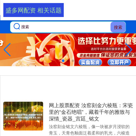
盛多网配资 相关话题
搜索
网上股票配资 汝窑刻金六棱瓶：宋瓷
里的“金石绝唱”，藏着千年的雅致与
深情_瓷器_宫廷_铭文
汝窑刻金铭文六棱瓶，像一块被岁月浸软的
青玉，天青色釉面泛着柔和的乳光，六棱造