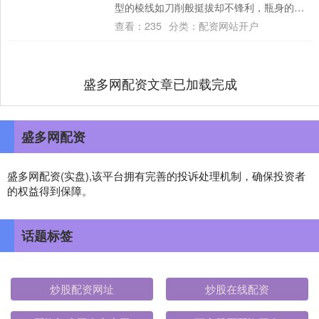
型的棱线如刀削般挺拔却不锋利，瓶身的冰
裂纹细如发丝，像凝固的江雪。最动人的是
查看：
235
分类：
配资网站开户
瓶身两侧....
盛多网配资文章已加载完成
盛多网配资
盛多网配资(实盘),该平台拥有完善的投诉处理机制，确保投资者
的权益得到保障。
话题标签
炒股配资网址
炒股在线配资