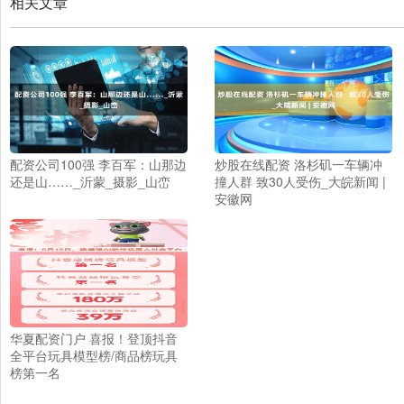
相关文章
配资公司100强 李百军：山那边
炒股在线配资 洛杉矶一车辆冲
还是山……_沂蒙_摄影_山峦
撞人群 致30人受伤_大皖新闻 |
安徽网
华夏配资门户 喜报！登顶抖音
全平台玩具模型榜/商品榜玩具
榜第一名