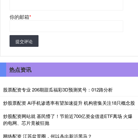
你的邮箱
*
提交评论
热点资讯
股票配资专业 206期甜瓜福彩3D预测奖号：012路分析
炒股票配资 AI手机渗透率有望加速提升 机构密集关注18只概念股
炒股配资网站就 基民懵了！节前近700亿资金借道ETF离场 火爆
的电网、芯片竟被狂抛
网络配资 江苏盆景圈，何以杀出新沂黑马？