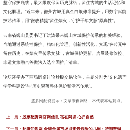
坚守保护底线，最大限度保留历史脉络，留住古城的生活记忆和
文化肌理。”近年来，徽州古城用真金白银修缮提升，用数字赋能
技艺传承，用“微改精提”留住烟火，守护千年文脉“原真性”。
云南省巍山县委书记丁洪涛带来巍山古城保护传承的相关经验。
当地通过系统性保护、精细化管理、创新性活化，实现“在砖瓦中
留住历史，在烟火里传承文脉”，古城保护更新、房屋装修管控、
非遗文旅融合等做法入选全国推广清单。
论坛还举办了两场圆桌讨论炒股交易软件，主题分别为“文化遗产
学学科建设”与“历史聚落整体保护和活态传承”。
盛多网配资提示：文章来自网络，不代表本站观点。
上一篇：
股票配资网官网信息 宿在阿坝 心归自然
下一篇：
配资知识网 全球金属市场迎来最危险的几周：特朗普铜